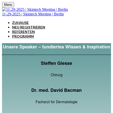
Menu
11-29-2025 | Skintech Meeting | Berlin
ZUHAUSE
NEU REGISTRIEREN
REFERENTEN
PROGRAMM
Unsere Speaker – fundiertes Wissen & Inspiration
Steffen Giesse
Chirurg
Dr. med. David Bacman
Facharzt für Dermatologie